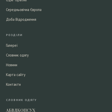
Середньовічна Європа
Доба Відродження
РОЗДІЛИ
Галереї
Словник одягу
Новини
Карта сайту
Контакти
СЛОВНИК ОДЯГУ
А
Б
В
Д
К
О
П
С
У
Х