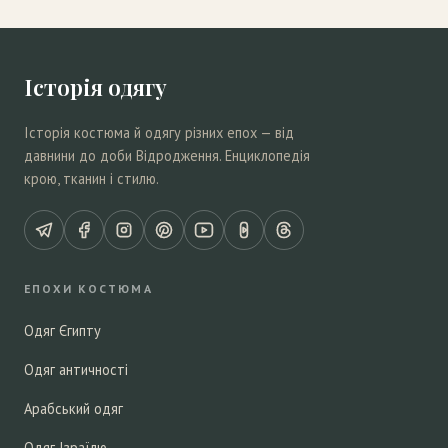
Історія одягу
Історія костюма й одягу різних епох — від
давнини до доби Відродження. Енциклопедія
крою, тканин і стилю.
ЕПОХИ КОСТЮМА
Одяг Єгипту
Одяг античності
Арабський одяг
Одяг Ізраїлю