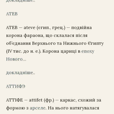
АТЕВ
АТЕВ — ateve (єгип., грец.) — подвійна
корона фараона, що склалася після
об’єднання Верхнього та Нижнього Єгипту
(IV тис. до н. е.). Корона цариці в
епоху
Нового…
докладніше..
АТТИФЭ
АТТІФЕ — attifet (фр.) — каркас, схожий за
формою з
арселе
. На нього натягувалася