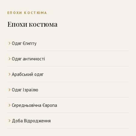
ЕПОХИ КОСТЮМА
Епохи костюма
Одяг Єгипту
Одяг античності
Арабський одяг
Одяг Ізраїлю
Середньовічна Європа
Доба Відродження