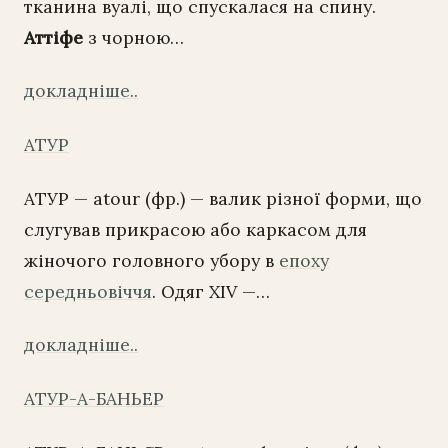
тканина вуалі, що спускалася на спину.
Аттіфе
з чорною…
докладніше..
АТУР
АТУР — atour (фр.) — валик різної форми, що
слугував прикрасою або каркасом для
жіночого головного убору в
епоху
середньовіччя
. Одяг XIV —…
докладніше..
АТУР-А-БАНЬЕР