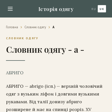
Історія одягу
RU
UK
Головна
Словник одягу
А
СЛОВНИК ОДЯГУ
Словник одягу - а -
АБРИГО
АБРИГО — abrigo (ісп.) — верхній чоловічий
одяг з вузьким ліфом і довгими вузькими
рукавами. Від талії донизу абриго
розширене й має на спинці розріз. XV