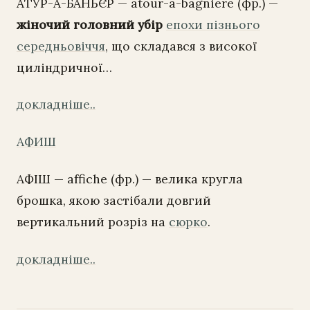
АТУР-А-БАНЬЄР — atour-a-bagniere (фр.) —
жіночий головний убір
епохи пізнього
середньовіччя
, що складався з високої
циліндричної…
докладніше..
АФИШ
АФІШ — affiche (фр.) — велика кругла
брошка, якою застібали довгий
вертикальний розріз на
сюрко
.
докладніше..