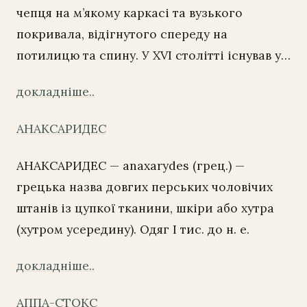
чепця на м’якому каркасі та вузького
покривала, відігнутого спереду на
потилицю та спину. У XVI столітті існував у…
докладніше..
АНАКСАРИДЕС
АНАКСАРИДЕС — anaxarydes (грец.) —
грецька назва довгих перських чоловічих
штанів із цупкої тканини, шкіри або хутра
(хутром усередину). Одяг I тис. до н. е.
докладніше..
АППА-СТОКС