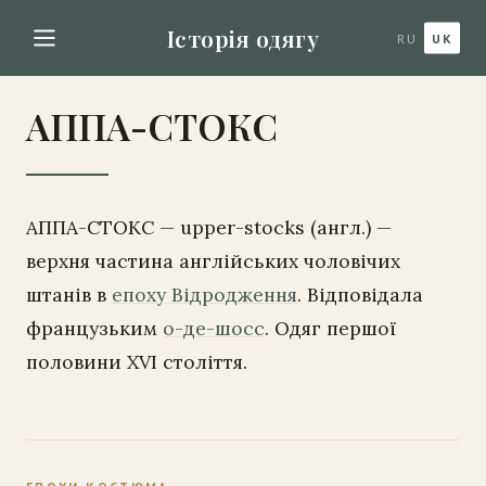
Історія одягу
RU
UK
АППА-СТОКС
АППА-СТОКС — upper-stocks (англ.) —
верхня частина англійських чоловічих
штанів в
епоху Відродження
. Відповідала
французьким
о-де-шосс
. Одяг першої
половини XVI століття.