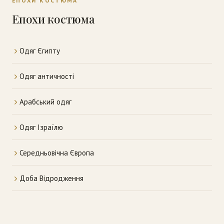
ЕПОХИ КОСТЮМА
Епохи костюма
Одяг Єгипту
Одяг античності
Арабський одяг
Одяг Ізраїлю
Середньовічна Європа
Доба Відродження