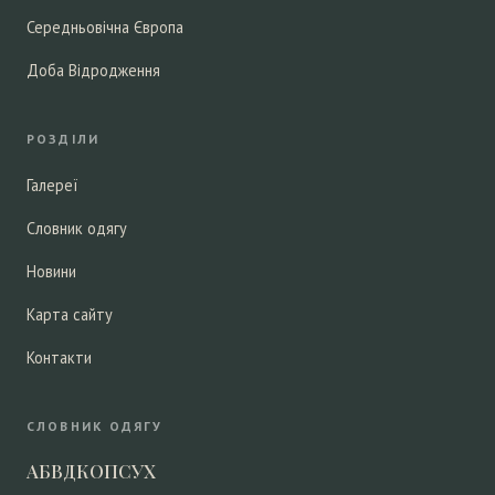
Середньовічна Європа
Доба Відродження
РОЗДІЛИ
Галереї
Словник одягу
Новини
Карта сайту
Контакти
СЛОВНИК ОДЯГУ
А
Б
В
Д
К
О
П
С
У
Х