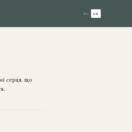
RU
UK
мі серця, що
я.