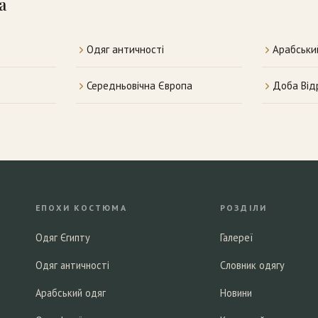
а
Одяг античності
Арабськи
Середньовічна Європа
Доба Ві
ЕПОХИ КОСТЮМА
РОЗДІЛИ
Одяг Єгипту
Галереї
Одяг античності
Словник одягу
Арабський одяг
Новини