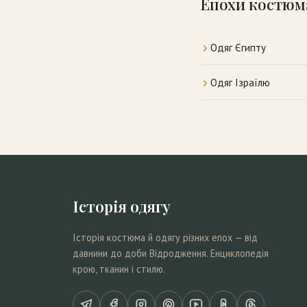
Епохи костюм
Одяг Єгипту
Одяг Ізраїлю
Історія одягу
Історія костюма й одягу різних епох — від
давнини до доби Відродження. Енциклопедія
крою, тканин і стилю.