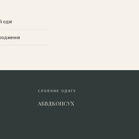
й одяг
дродження
СЛОВНИК ОДЯГУ
А
Б
В
Д
К
О
П
С
У
Х