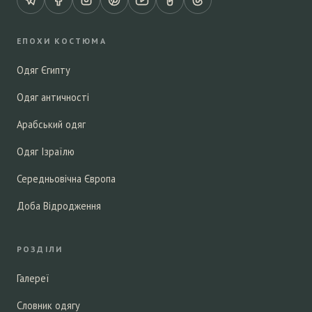
ЕПОХИ КОСТЮМА
Одяг Єгипту
Одяг античності
Арабський одяг
Одяг Ізраїлю
Середньовічна Європа
Доба Відродження
РОЗДІЛИ
Галереї
Словник одягу