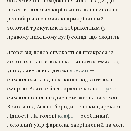
божественне походження його влади. До
пояса із золотих карбованих пластинок із
різнобарвною емаллю прикріплений
золотий трикутник із зображенням (у
правому нижньому куті) сонця, що сходить.
Згори від пояса спускається прикраса із
золотих пластинок із кольоровою емаллю,
унизу завершена двома
уреями
—
символами влади фараона над життям і
смертю. Велике багаторядне кольє —
ускх
—
символ сонця, що дає всім життя на землі.
Золота підв’язана борода — знаки царської
гідності. На голові
клафт
— особливий
головний убір фараона, закріплений на чолі