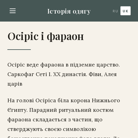
Історія одягу
RU
UK
Осіріс і фараон
Осіріс веде фараона в підземне царство.
Саркофаг Сеті I. XX династія. Фіви, Алея
царів
На голові Осіріса біла корона Нижнього
Єгипту. Парадний ритуальний костюм
фараона складається з частин, що
стверджують своєю символікою