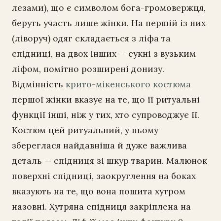
лезами), що є символом бога-громовержця,
беруть участь лише жінки. На першій із них
(ліворуч) одяг складається з ліфа та
спідниці, на двох інших — сукні з вузьким
ліфом, помітно розширені донизу.
Відмінність
крито-мікенського костюма
першої жінки вказує на те, що її ритуальні
функції інші, ніж у тих, хто супроводжує її.
Костюм цей ритуальний, у ньому
збереглася найдавніша й дуже важлива
деталь — спідниця зі шкур тварин. Малюнок
поверхні спідниці, заокруглення на боках
вказують на те, що вона пошита хутром
назовні. Хутряна спідниця закріплена на