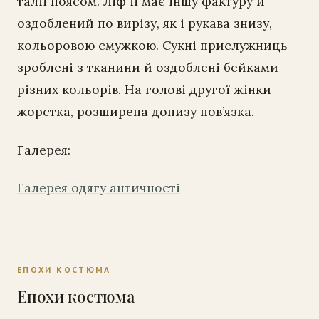
талії поясом. Ліф її має іншу фактуру й
оздоблений по вирізу, як і рукава знизу,
кольоровою смужкою. Сукні прислужниць
зроблені з тканини й оздоблені бейками
різних кольорів. На голові другої жінки
жорстка, розширена донизу пов’язка.
Галерея:
Галерея одягу античності
ЕПОХИ КОСТЮМА
Епохи костюма