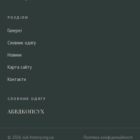
РОЗДІЛИ
Галереї
Словник одягу
Новини
Карта сайту
Контакти
СЛОВНИК ОДЯГУ
А
Б
В
Д
К
О
П
С
У
Х
© 2026 suit-history.org.ua
Політика конфіденційності