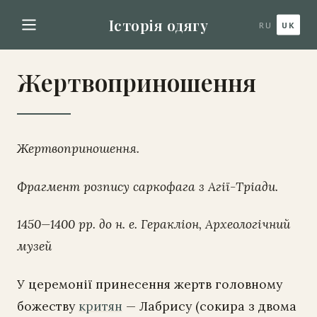
Історія одягу
RU
UK
Жертвоприношення
Жертвоприношення.
Фрагмент розпису саркофага з Агії-Тріади.
1450—1400 рр. до н. е. Геракліон, Археологічний
музей
У церемонії принесення жертв головному
божеству
критян
— Лабрису (сокира з двома