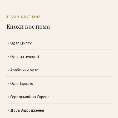
ЕПОХИ КОСТЮМА
Епохи костюма
Одяг Єгипту
Одяг античності
Арабський одяг
Одяг Ізраїлю
Середньовічна Європа
Доба Відродження