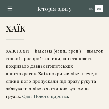
Історія одягу
RU
UK
ХАЇК
ХАЇК ІЗІДИ — haik isis (єгип,, грец.) — шматок
тонкої прозорої тканини, що становить
покривало давньоєгипетських
аристократок.
Хаїк
покривав ліве плече, зі
спини його пропускали під праву руку та
зв’язували з лівою частиною вузлом на
грудях.
Одяг Нового царства
.