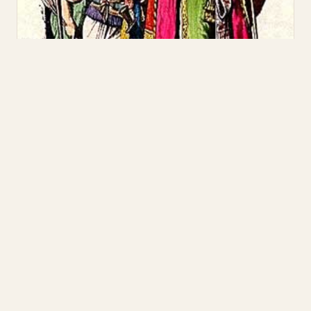
Одежда Израиля
Одеяния древних израильтян — от простых
туник до облачения первосвященника.
ЧИТАТЬ