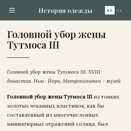
История одежды
RU
UK
Головной убор жены
Тутмоса III
Головной убор жены Тутмоса III. XVIII
династия. Нью- Йорк, Метрополитен - музей
Головной убор жены Тутмоса III
из тонких
золотых чеканных пластинок, как бы
составленный из многочисленных
миниатюрных отражений солнца, был