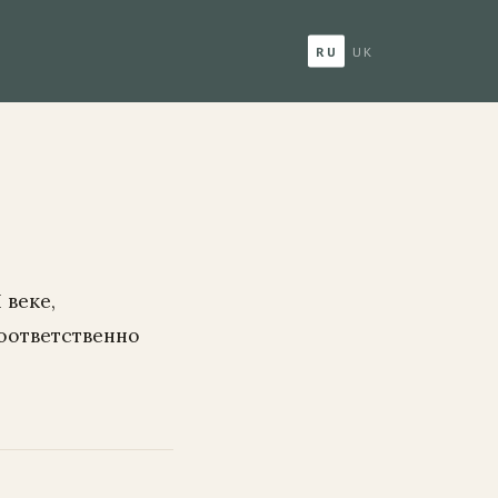
RU
UK
 веке,
оответственно