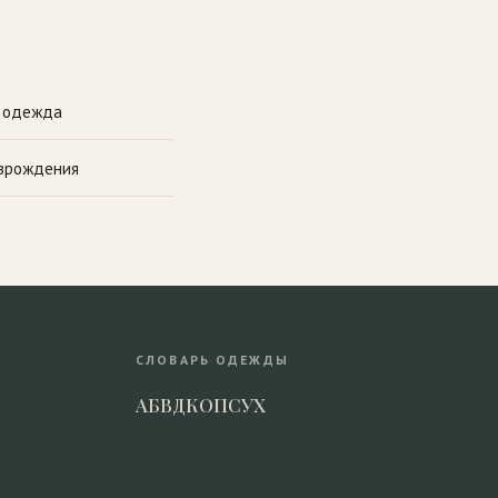
я одежда
зрождения
СЛОВАРЬ ОДЕЖДЫ
А
Б
В
Д
К
О
П
С
У
Х