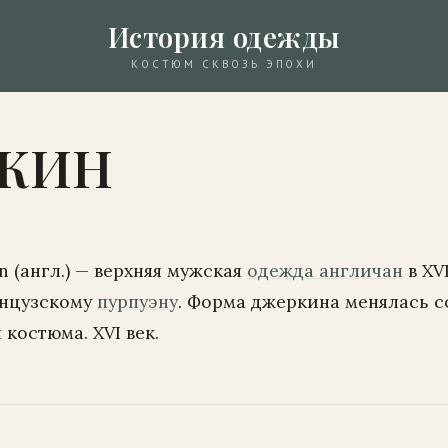
История одежды
КОСТЮМ СКВОЗЬ ЭПОХИ
КИН
 (англ.) — верхняя мужская
одежда англичан
в XVI
анцузскому
пурпуэну
. Форма джеркина менялась с
костюма. XVI век.