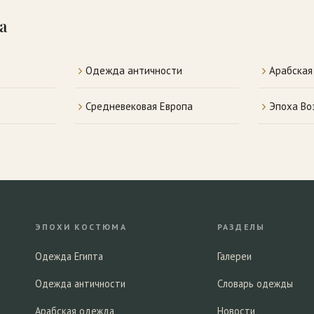
а
Одежда античности
Арабска
Средневековая Европа
Эпоха Во
ЭПОХИ КОСТЮМА
РАЗДЕЛЫ
Одежда Египта
Галереи
Одежда античности
Словарь одежды
Арабская одежда
Новости