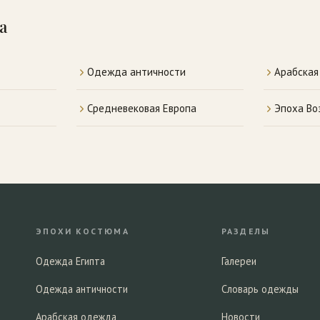
а
Одежда античности
Арабска
Средневековая Европа
Эпоха Во
ЭПОХИ КОСТЮМА
РАЗДЕЛЫ
Одежда Египта
Галереи
Одежда античности
Словарь одежды
Арабская одежда
Новости