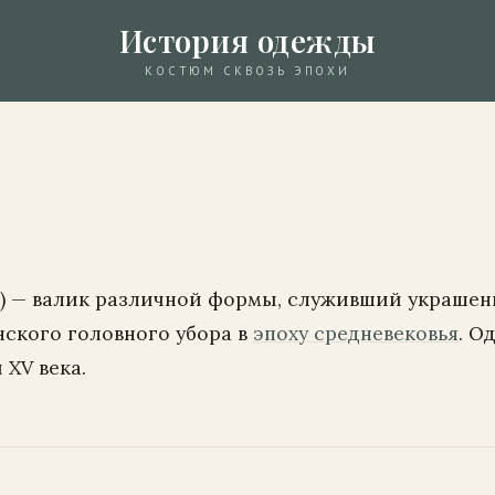
История одежды
КОСТЮМ СКВОЗЬ ЭПОХИ
р.) — валик различной формы, служивший украше
нского головного убора в
эпоху средневековья
. О
XV века.