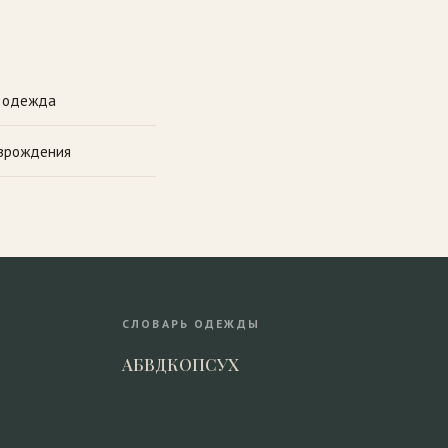
я одежда
зрождения
СЛОВАРЬ ОДЕЖДЫ
А
Б
В
Д
К
О
П
С
У
Х