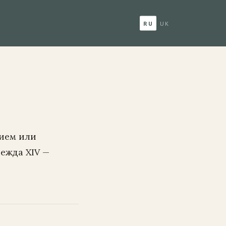
RU
UK
нием или
дежда XIV —