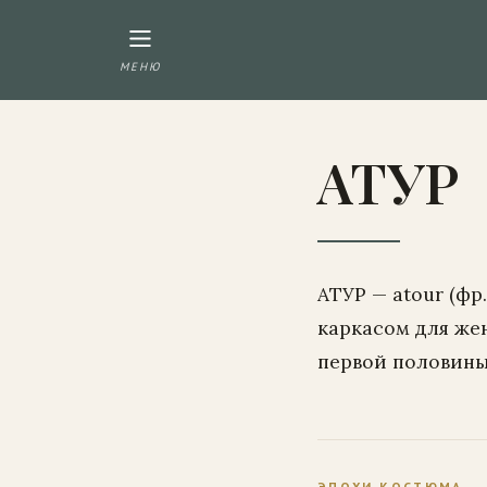
МЕНЮ
АТУР
АТУР — atour (ф
каркасом для же
первой половины 
ЭПОХИ КОСТЮМА