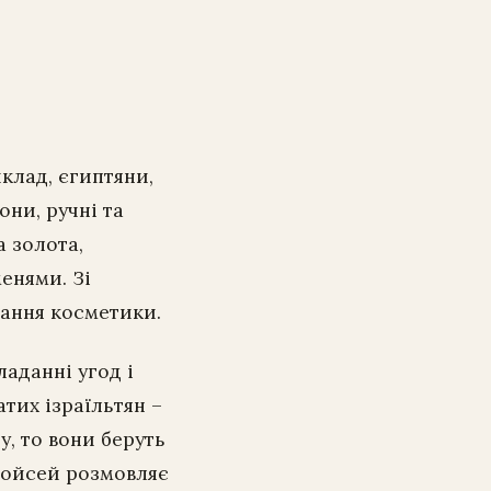
иклад, єгиптяни,
они, ручні та
а золота,
енями. Зі
гання косметики.
аданні угод і
атих ізраїльтян –
у, то вони беруть
 Мойсей розмовляє