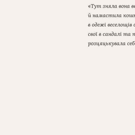
«
Тут зняла вона в
й намастила кошто
в одежі веселощів 
свої в сандалі та 
розцяцькувала себ