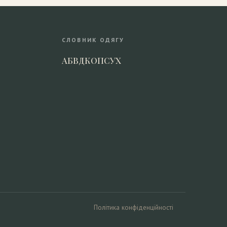
СЛОВНИК ОДЯГУ
А
Б
В
Д
К
О
П
С
У
Х
Політика конфіденційності