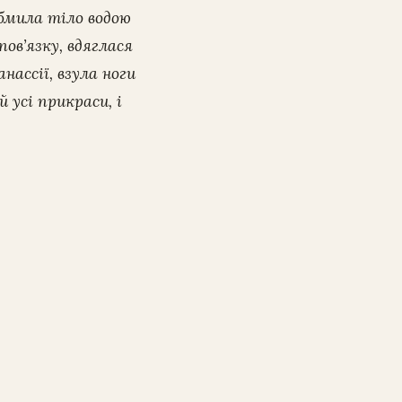
обмила тіло водою
ов’язку, вдяглася
анассії, взула ноги
 усі прикраси, і