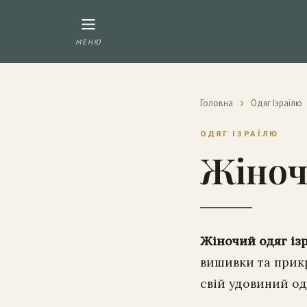
МЕНЮ
Головна
Одяг Ізраїлю
ОДЯГ ІЗРАЇЛЮ
Жіноч
Жіночий одяг із
вишивки та прикр
свій удовиний од