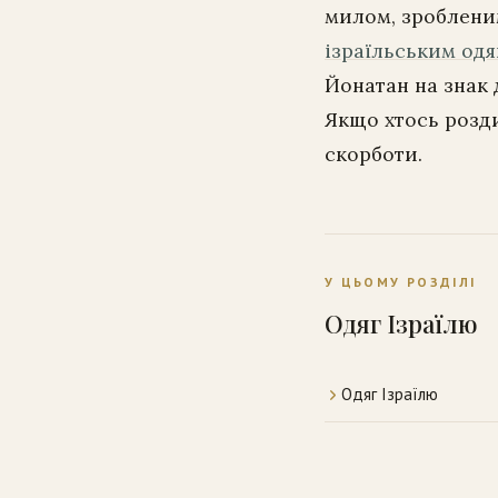
милом, зробленим
ізраїльським од
Йонатан на знак 
Якщо хтось розди
скорботи.
У ЦЬОМУ РОЗДІЛІ
Одяг Ізраїлю
Одяг Ізраїлю