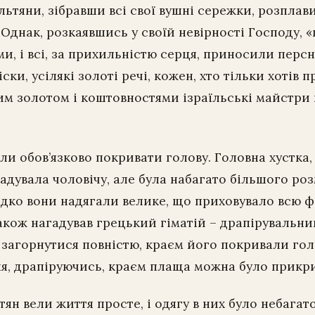
льтяни, зібравши всі свої вушні сережки, розплави
 Однак, розкаявшись у своїй невірності Господу,
ми, і всі, за прихильністю серця, приносили персн
ски, усілякі золоті речі, кожен, хто тільки хотів
ним золотом і коштовностями ізраїльські майстр
ли обов’язково покривати голову. Головна хустка,
гадувала чоловічу, але була набагато більшого роз
ідко вони надягали велике, що приховувало всю ф
акож нагадував грецький гіматій – драпірувальний
загорнутися повністю, краєм його покривали гол
ня, драпіруючись, краєм плаща можна було прикр
тян вели життя просте, і одягу в них було небагат