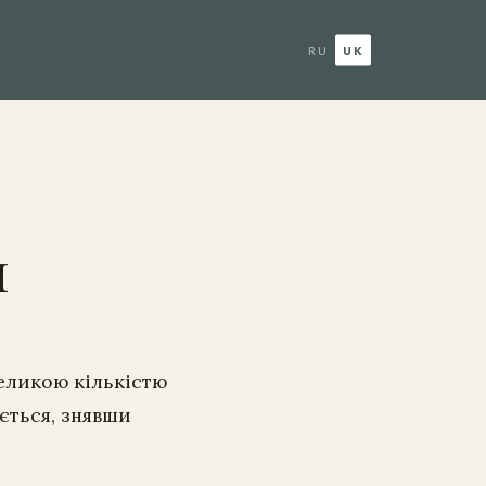
RU
UK
н
великою кількістю
ється, знявши