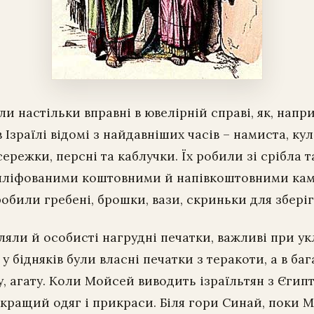
ли настільки вправні в ювелірній справі, як, напр
Ізраїлі відомі з найдавніших часів – намиста, кул
ережки, персні та каблучки. Їх робили зі срібла т
ліфованими коштовними й напівкоштовними кам
робили гребені, брошки, вази, скриньки для збері
яли й особисті нагрудні печатки, важливі при укл
 у бідняків були власні печатки з теракоти, а в баг
у, агату. Коли Мойсей виводить ізраїльтян з Єгипт
йкращий одяг і прикраси. Біля гори Синай, поки