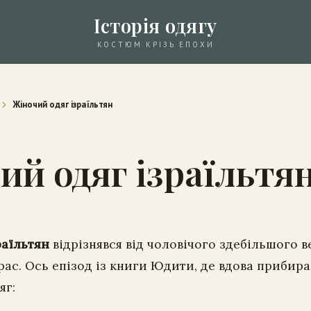
Історія одягу
КОСТЮМ КРІЗЬ ЕПОХИ
Жіночий одяг ізраїльтян
ий одяг ізраїльтя
раїльтян
відрізнявся від чоловічого здебільшого 
ас. Ось епізод із книги Юдити, де вдова прибира
яг: