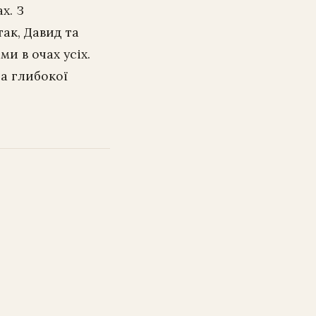
х. З
так, Давид та
и в очах усіх.
та глибокої