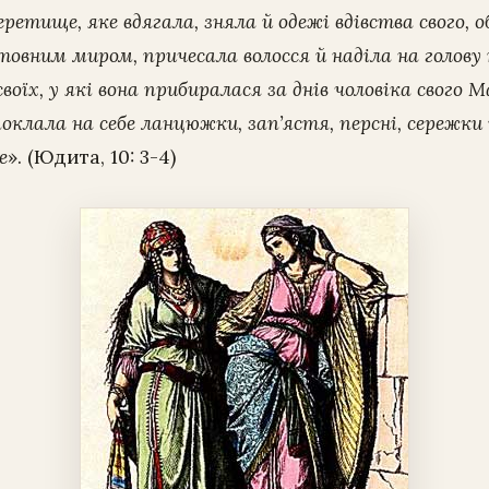
еретище, яке вдягала, зняла й одежі вдівства свого, 
вним миром, причесала волосся й наділа на голову п
своїх, у які вона прибиралася за днів чоловіка свого М
поклала на себе ланцюжки, зап’ястя, персні, сережки й
е
». (Юдита, 10: 3-4)