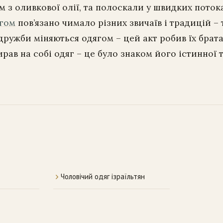
 з оливкової олії, та полоскали у швидких потока
ягом
пов’язано чимало різних звичаїв і традицій – 
дружби міняються одягом – цей акт робив їх братам
рав на собі одяг – це було знаком його істинної 
Чоловічий одяг ізраїльтян