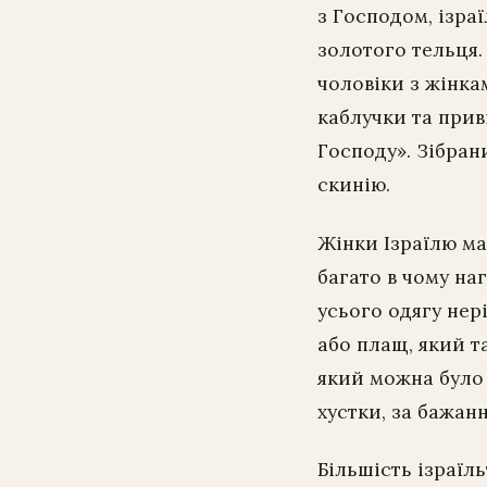
з Господом, ізраї
золотого тельця.
чоловіки з жінка
каблучки та приві
Господу». Зібра
скинію.
Жінки Ізраїлю ма
багато в чому на
усього одягу нер
або плащ, який т
який можна було 
хустки, за бажан
Більшість ізраїль