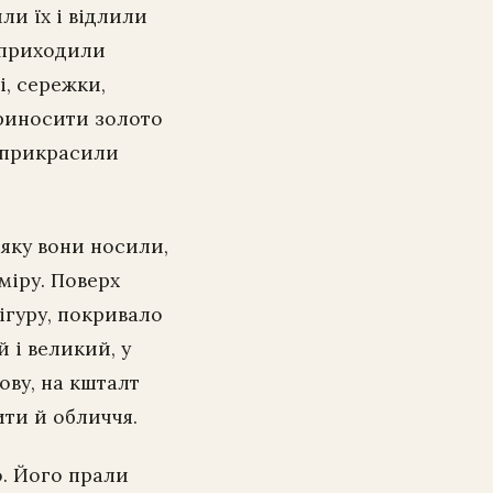
ли їх і відлили
 «приходили
і, сережки,
 приносити золото
и прикрасили
 яку вони носили,
міру. Поверх
ігуру, покривало
 і великий, у
ову, на кшталт
ити й обличчя.
о. Його прали