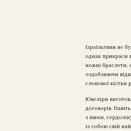
Ізраїльтяни не бу
однак прикраси в 
ножні браслети, с
оздоблюючи відш
слонової кістки 
Ювеліри виготовл
договорів. Навіть
з яшми, сердолік
із собою свій на