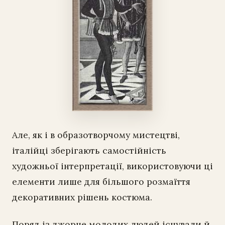
Але, як і в образотворчому мистецтві,
італійці зберігають самостійність
художньої інтерпретації, використовуючи ці
елементи лише для більшого розмаїття
декоративних рішень костюма.
Поряд із джорне молодих людей існували й