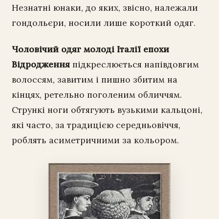
Незнатні юнаки, до яких, звісно, належали
гондольєри, носили лише короткий одяг.
Чоловічий одяг молоді Італії епохи
Відродження
підкреслюється напівдовгим
волоссям, завитим і пишно збитим на
кінцях, ретельно поголеним обличчям.
Стрункі ноги обтягують вузькими кальцоні,
які часто, за традицією середньовіччя,
роблять асиметричними за кольором.