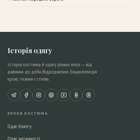
Історія одягу
Історія костюма й одягу різних епох — від
давнини до доби Відродження. Енциклопедія
крою, тканин і стилю.
ЕПОХИ КОСТЮМА
Одяг Єгипту
Одяг античності