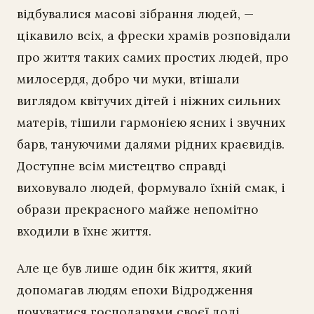
відбувалися масові зібрання людей, —
цікавило всіх, а фрески храмів розповідали
про життя таких самих простих людей, про
милосердя, добро чи муки, втішали
виглядом квітучих дітей і ніжних сильних
матерів, тішили гармонією ясних і звучних
барв, тануючими далями рідних краєвидів.
Доступне всім мистецтво справді
виховувало людей, формувало їхній смак, і
образи прекрасного майже непомітно
входили в їхнє життя.
Але це був лише один бік життя, який
допомагав людям епохи Відродження
почуватися господарями своєї долі.