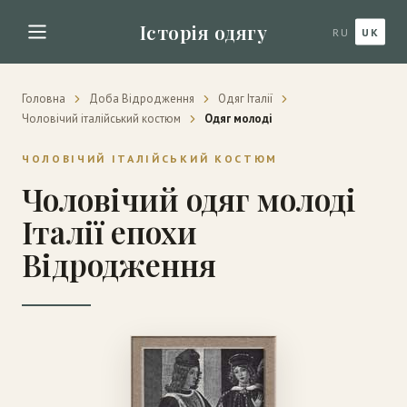
Історія одягу
RU
UK
Головна
Доба Відродження
Одяг Італії
Чоловічий італійський костюм
Одяг молоді
ЧОЛОВІЧИЙ ІТАЛІЙСЬКИЙ КОСТЮМ
Чоловічий одяг молоді
Італії епохи
Відродження