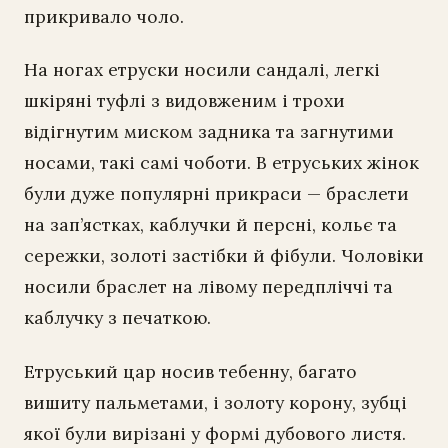
прикривало чоло.
На ногах етруски носили сандалі, легкі
шкіряні туфлі з видовженим і трохи
відігнутим миском задника та загнутими
носами, такі самі чоботи. В етруських жінок
були дуже популярні прикраси — браслети
на зап’ястках, каблучки й персні, кольє та
сережки, золоті застібки й фібули. Чоловіки
носили браслет на лівому передпліччі та
каблучку з печаткою.
Етруський цар носив тебенну, багато
вишиту пальметами, і золоту корону, зубці
якої були вирізані у формі дубового листя.