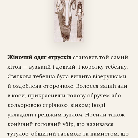
Жіночий одяг етрусків
становив той самий
хітон — вузький і довгий, і коротку тебенну.
Святкова тебенна була вишита візерунками
й оздоблена оторочкою. Волосся заплітали
в коси, прикрасивши голову обручем або
кольоровою стрічкою, вінком; іноді
укладали грецьким вузлом. Носили також
конічний головний убір, що називався
тутулос, обшитий тасьмою та намистом, що