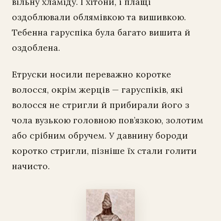
вільну хламіду. І хітони, і плащі
оздоблювали облямівкою та вишивкою.
Тебенна гаруспіка була багато вишита й
оздоблена.
Етруски носили переважно коротке
волосся, окрім жерців — гаруспіків, які
волосся не стригли й прибирали його з
чола вузькою головною пов’язкою, золотим
або срібним обручем. У давнину бороди
коротко стригли, пізніше їх стали голити
начисто.