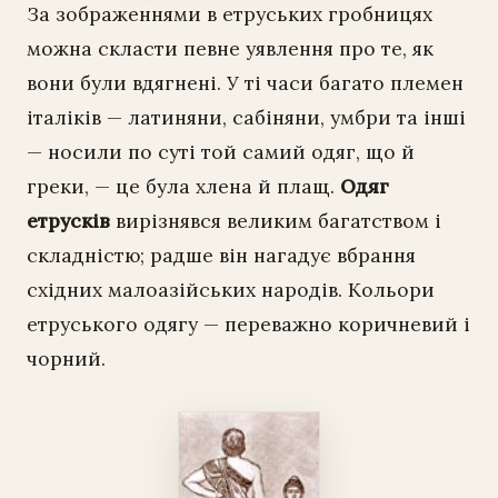
За зображеннями в етруських гробницях
можна скласти певне уявлення про те, як
вони були вдягнені. У ті часи багато племен
італіків — латиняни, сабіняни, умбри та інші
— носили по суті той самий одяг, що й
греки, — це була хлена й плащ.
Одяг
етрусків
вирізнявся великим багатством і
складністю; радше він нагадує вбрання
східних малоазійських народів. Кольори
етруського одягу — переважно коричневий і
чорний.