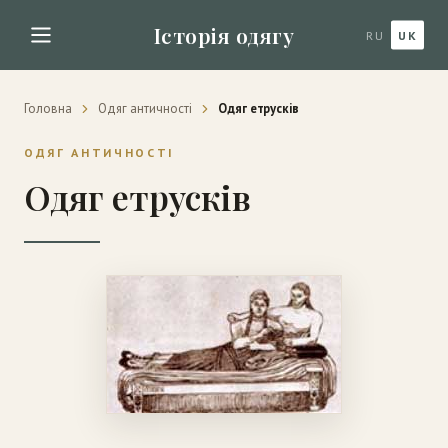
Історія одягу
RU
UK
Головна
Одяг античності
Одяг етрусків
ОДЯГ АНТИЧНОСТІ
Одяг етрусків