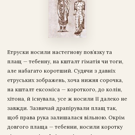
Етруски носили настегнову пов’язку та
плащ — тебенну, на кшталт гіматія чи тоги,
але набагато коротший. Судячи з давніх
етруських зображень, хоча нижня сорочка,
на кшталт ексоміса — короткого, до колін,
хітона, й існувала, усе ж носили її далеко не
завжди. Зазвичай драпірували плащ так,
щоб права рука залишалася вільною. Окрім
довгого плаща — тебенни, носили коротку