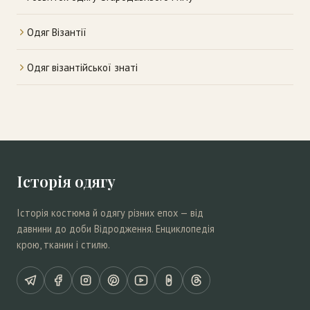
Одяг Візантії
Одяг візантійської знаті
Історія одягу
Історія костюма й одягу різних епох — від
давнини до доби Відродження. Енциклопедія
крою, тканин і стилю.