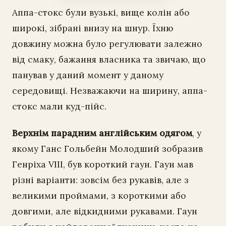
Аппа-стокс були вузькі, вище колін або
широкі, зібрані внизу на шнур. Їхню
довжину можна було регулювати залежно
від смаку, бажання власника та звичаю, що
панував у даний момент у даному
середовищі. Незважаючи на ширину, аппа-
стокс мали куд-пійс.
Верхнім парадним англійським одягом
, у
якому Ганс Гольбейн Молодший зобразив
Генріха VIII, був короткий гаун. Гаун мав
різні варіанти: зовсім без рукавів, але з
великими проймами, з короткими або
довгими, але відкидними рукавами. Гаун