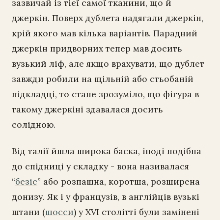
зазвичай із тієї самої тканини, що й
джеркін. Поверх дублета надягали джеркін,
крій якого мав кілька варіантів. Парадний
джеркін придворних тепер мав досить
вузький ліф, але якщо врахувати, що дублет
завжди робили на щільній або стьобаній
підкладці, то стане зрозуміло, що фігура в
такому джеркіні здавалася досить
солідною.
Від талії йшла широка баска, іноді подібна
до спідниці у складку - вона називалася
“
безіс
” або розпашна, коротша, розширена
донизу. Як і у французів, в англійців вузькі
штани (
шосси
) у XVI столітті були замінені