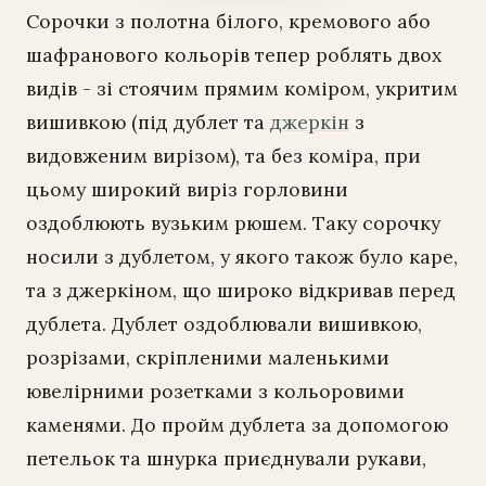
Сорочки з полотна білого, кремового або
шафранового кольорів тепер роблять двох
видів - зі стоячим прямим коміром, укритим
вишивкою (під дублет та
джеркін
з
видовженим вирізом), та без коміра, при
цьому широкий виріз горловини
оздоблюють вузьким рюшем. Таку сорочку
носили з дублетом, у якого також було каре,
та з джеркіном, що широко відкривав перед
дублета. Дублет оздоблювали вишивкою,
розрізами, скріпленими маленькими
ювелірними розетками з кольоровими
каменями. До пройм дублета за допомогою
петельок та шнурка приєднували рукави,