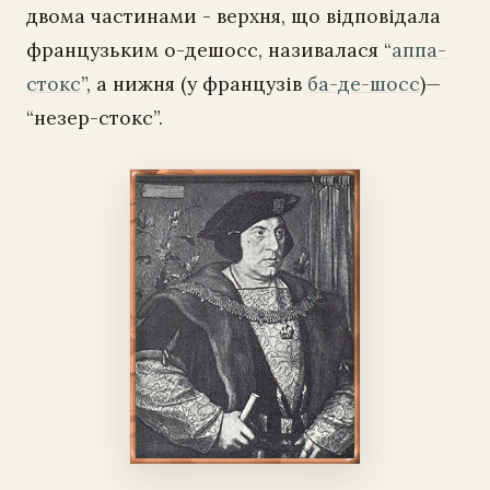
двома частинами - верхня, що відповідала
французьким о-дешосс, називалася “
аппа-
стокс
”, а нижня (у французів
ба-де-шосс
)—
“незер-стокс”.