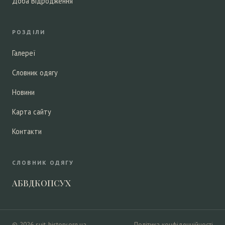
Доба Відродження
РОЗДІЛИ
Галереї
Словник одягу
Новини
Карта сайту
Контакти
СЛОВНИК ОДЯГУ
А
Б
В
Д
К
О
П
С
У
Х
© 2026 suit-history.org.ua
Політика конфіденційності