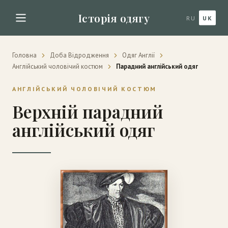
Історія одягу
RU
UK
Головна
Доба Відродження
Одяг Англії
Англійський чоловічий костюм
Парадний англійський одяг
АНГЛІЙСЬКИЙ ЧОЛОВІЧИЙ КОСТЮМ
Верхній парадний
англійський одяг