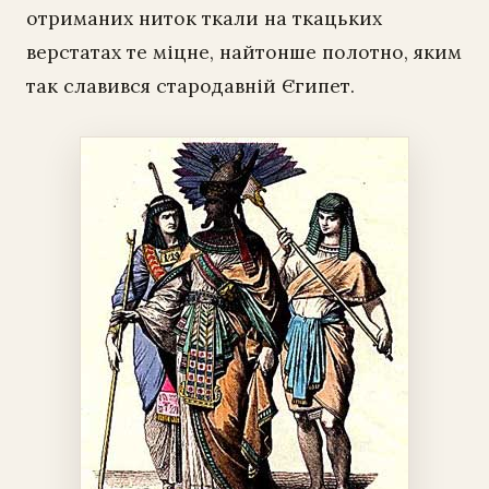
отриманих ниток ткали на ткацьких
верстатах те міцне, найтонше полотно, яким
так славився стародавній Єгипет.