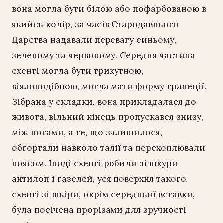
вона могла бути білою або пофарбованою в
якийсь колір, за часів Стародавнього
Царства надавали перевагу синьому,
зеленому та червоному. Середня частина
схенті могла бути трикутною,
віялоподібною, могла мати форму трапеції.
Зібрана у складки, вона прикладалася до
живота, вільний кінець пропускався знизу,
між ногами, а те, що залишилося,
обгортали навколо талії та перехоплювали
поясом. Іноді схенті робили зі шкури
антилоп і газелей, уся поверхня такого
схенті зі шкіри, окрім середньої вставки,
була посічена прорізами для зручності