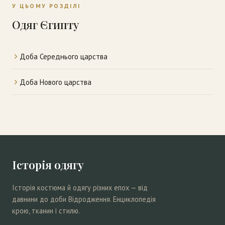
У ЦЬОМУ РОЗДІЛІ
Одяг Єгипту
Доба Середнього царства
Доба Нового царства
Історія одягу
Історія костюма й одягу різних епох — від
давнини до доби Відродження. Енциклопедія
крою, тканин і стилю.