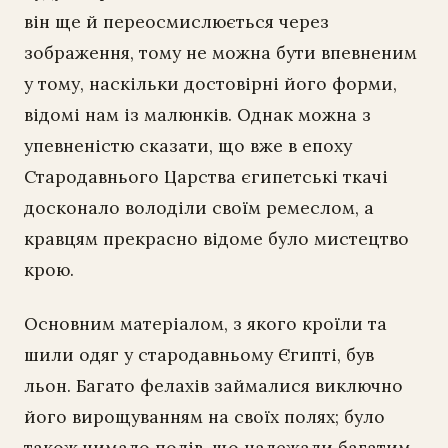
він ще й переосмислюється через
зображення, тому не можна бути впевненим
у тому, наскільки достовірні його форми,
відомі нам із малюнків. Однак можна з
упевненістю сказати, що вже в епоху
Стародавнього Царства єгипетські ткачі
досконало володіли своїм ремеслом, а
кравцям прекрасно відоме було мистецтво
крою.
Основним матеріалом, з якого кроїли та
шили одяг у стародавньому Єгипті, був
льон. Багато фелахів займалися виключно
його вирощуванням на своїх полях; було
також чимало полів, що належали багатим