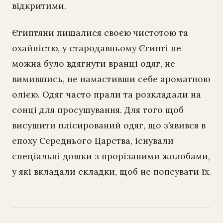
відкритими.
Єгиптяни пишалися своєю чистотою та
охайністю, у стародавньому Єгипті не
можна було вдягнути вранці одяг, не
вимившись, не намастивши себе ароматною
олією. Одяг часто прали та розкладали на
сонці для просушування. Для того щоб
висушити плісирований одяг, що з’явився в
епоху Середнього Царства, існували
спеціальні дошки з прорізаними жолобами,
у які вкладали складки, щоб не попсувати їх.