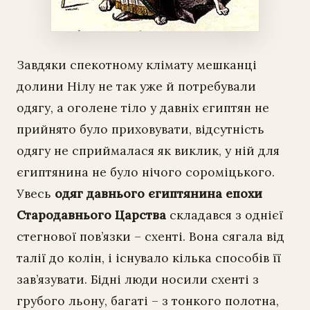
Завдяки спекотному клімату мешканці
долини Нілу не так уже й потребували
одягу, а оголене тіло у давніх єгиптян не
прийнято було приховувати, відсутність
одягу не сприймалася як виклик, у ній для
єгиптянина не було нічого сороміцького.
Увесь
одяг давнього єгиптянина епохи
Стародавнього Царства
складався з однієї
стегнової пов’язки – схенті. Вона сягала від
талії до колін, і існувало кілька способів її
зав’язувати. Бідні люди носили схенті з
грубого льону, багаті – з тонкого полотна,