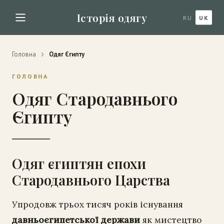
Історія одягу
RU
UK
Головна
Одяг Єгипту
ГОЛОВНА
Одяг Стародавнього
Єгипту
Одяг єгиптян епохи
Стародавнього Царства
Упродовж трьох тисяч років існування
давньоєгипетської держави
як мистецтво