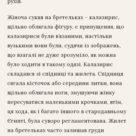
рухів.
Жіноча сукня на бретельках – калазирис,
щільно облягала фігуру, є припущення, що
калазириси були в’язаними, настільки
вузькими вони були, судячи із зображень,
що взагалі не дуже зрозуміло, як можна
було ходити в такому одязі. Калазирис
складався зі спідниці та жилета. Спідниця
сягала кісточок або середини литки, вона
щільно облягала ноги, змушуючи жінку
пересуватися маленькими крочками, втім,
ця хода, як і багато іншого в стародавньому
Єгипті, була суворо регламентована. Жилет
на бретельках часто залишав груди