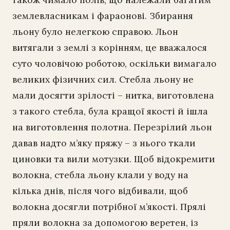
землевласникам і фараонові. Збирання
льону було нелегкою справою. Льон
витягали з землі з корінням, це вважалося
суто чоловічою роботою, оскільки вимагало
великих фізичних сил. Стебла льону не
мали досягти зрілості – нитка, виготовлена
з такого стебла, була кращої якості й ішла
на виготовлення полотна. Перезрілий льон
давав надто м’яку пряжу – з нього ткали
циновки та вили мотузки. Щоб відокремити
волокна, стебла льону клали у воду на
кілька днів, після чого відбивали, щоб
волокна досягли потрібної м’якості. Прялі
пряли волокна за допомогою веретен, із