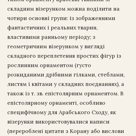
складним візерунком можна поділити на
чотири основні групи: із зображеннями
фантастичних і реальних тварин,
властивими ранньому періоду; з
геометричним візерунком у вигляді
складного переплетення простих фігур із
рослинним орнаментом (густо
розкиданими дрібними гілками, стеблами,
листям і квітами у складних поєднаннях), а
також із т. зв. епістолярним орнаментом. В
епістолярному орнаменті, особливо
специфічному для Арабського Сходу, як
візерунки використовувалися написи
(перероблені цитати з Корану або вислови