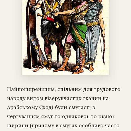
Найпоширенішим, спільним для трудового
народу видом візерунчастих тканин на
Арабському Сході були смугасті з
чергуванням смуг то однакової, то різної
ширини (причому в смугах особливо часто