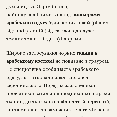
духівництва. Окрім білого,
найпопулярнішими в народі
кольорами
арабського одягу
були: коричневий (різних
відтінків), синій (від світлого до дуже
темних тонів — індиго) і чорний.
Широке застосування чорних
тканин в
арабському костюмі
не пов’язане з трауром.
Це специфічна особливість арабського
одягу, яка чітко відрізняла його від
європейського. Поряд із зазначеними
провідними загальнонародними кольорами
тканин, до яких можна віднести й червоний,
костюми знаті та заможних верств міського