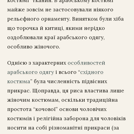
костюмі” тканин. В арабському костюмі
майже зовсім не застосовували ніякого
рельєфного орнаменту. Винятком були хіба
що торочка й китиці, якими нерідко
оздоблювали краї арабського одягу,
особливо жіночого.
Однією з характерних
особливостей
арабського одягу
і всього “
східного
костюма
” була численність підвісних
прикрас. Щоправда, ця риса властива лише
жіночим костюмам, оскільки традиційна
простота “кочової” основи чоловічих
костюмів і релігійна заборона для чоловіків
носити на собі різноманітні прикраси (за