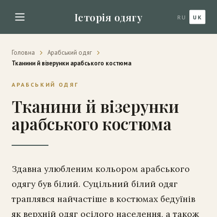
Історія одягу
RU
UK
Головна
Арабський одяг
Тканини й візерунки арабського костюма
АРАБСЬКИЙ ОДЯГ
Тканини й візерунки
арабського костюма
Здавна улюбленим кольором арабського
одягу був білий. Суцільний білий одяг
траплявся найчастіше в костюмах бедуїнів
як верхній одяг осілого населення, а також