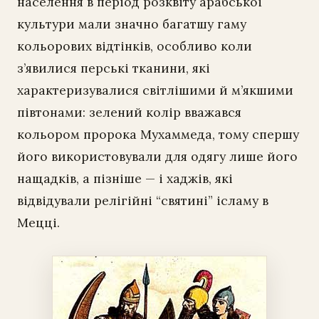
населення в період розквіту арабської
культури мали значно багатшу гаму
кольорових відтінків, особливо коли
з’явилися перські тканини, які
характеризувалися світлішими й м’якшими
півтонами: зелений колір вважався
кольором пророка Мухаммеда, тому спершу
його використовували для одягу лише його
нащадків, а пізніше — і хаджів, які
відвідували релігійні “святині” ісламу в
Мецці.