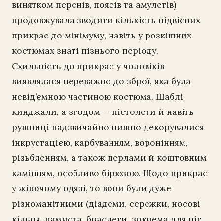
винятком перснів, поясів та амулетів)
продовжувала зводити кількість підвісних
прикрас до мінімуму, навіть у розкішних
костюмах знаті пізнього періоду.
Схильність до прикрас у чоловіків
виявлялася переважно до зброї, яка була
невід’ємною частиною костюма. Шаблі,
кинджали, а згодом — пістолети й навіть
рушниці надзвичайно пишно декорувалися
інкрустацією, карбуванням, воронінням,
різьбленням, а також перлами й коштовним
камінням, особливо бірюзою. Щодо прикрас
у жіночому одязі, то вони були дуже
різноманітними (діадеми, сережки, носові
кільця, намиста, браслети, зокрема для ніг,