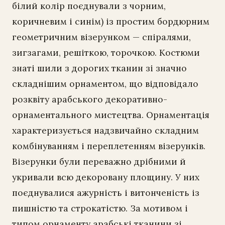
білий колір поєднували з чорним,
коричневим і синім) із простим бордюрним
геометричним візерунком — спіралями,
зигзагами, решіткою, торочкою. Костюми
знаті шили з дорогих тканин зі значно
складнішим орнаментом, що відповідало
розквіту арабського декоративно-
орнаментального мистецтва. Орнаментація
характеризується надзвичайно складним
комбінуванням і переплетенням візерунків.
Візерунки були переважно дрібними й
укривали всю декоровану площину. У них
поєднувалися ажурність і витонченість із
пишністю та строкатістю. За мотивом і
типом орнаменту арабські тканини зі