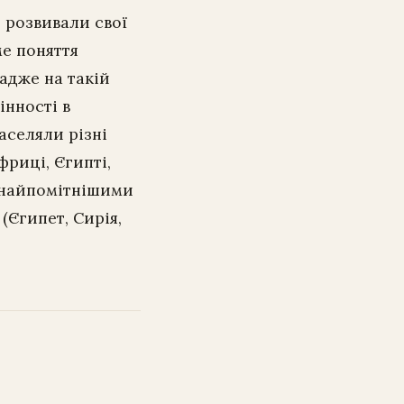
й розвивали свої
ме поняття
 адже на такій
інності в
аселяли різні
фриці, Єгипті,
у найпомітнішими
(Єгипет, Сирія,