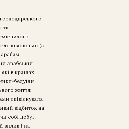
огосподарського
а та
ремісничого
слі зовнішньої (з
 арабам
ній арабській
які в країнах
вники-бедуїни
ьного життя:
ами співіснувала
ливий відбиток на
чи собі побут,
й вплив і на