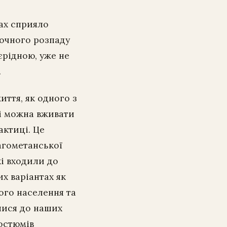
нах сприяло
точного розпаду
єрідною, уже не
.
иття, як одного з
ні можна вживати
актиці. Це
агометанської
кі входили до
их варіантах як
кого населення та
глися до наших
остюмів