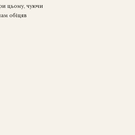
При цьому, чуючи
лам обіцяв