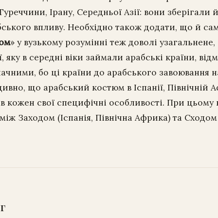
уреччини, Ірану, Середньої Азії: вони зберігали 
ського впливу. Необхідно також додати, що й са
юм
» у вузькому розумінні теж доволі узагальнене,
, яку в середні віки займали арабські країни, відм
ачними, бо ці країни до арабського завоювання н
дивно, що арабський костюм в Іспанії, Північній А
мав кожен свої специфічні особливості. При цьом
між Заходом (Іспанія, Північна Африка) та Сходом 
г