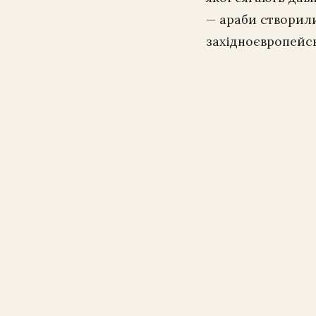
— араби створили
західноєвропейсь