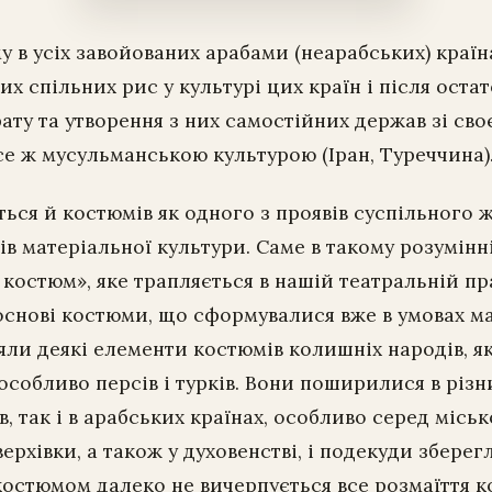
 в усіх завойованих арабами (неарабських) краї
х спільних рис у культурі цих країн і після оста
ату та утворення з них самостійних держав зі сво
се ж мусульманською культурою (Іран, Туреччина)
ться й костюмів як одного з проявів суспільного ж
ів матеріальної культури. Саме в такому розумін
 костюм», яке трапляється в нашій театральній пр
 основі костюми, що сформувалися вже в умовах м
няли деякі елементи костюмів колишніх народів, я
особливо персів і турків. Вони поширилися в різн
в, так і в арабських країнах, особливо серед місь
верхівки, а також у духовенстві, і подекуди збере
костюмом далеко не вичерпується все розмаїття к