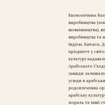
Економічним бази
виробництва (зо
шовківництва), ш
виробництва та н
Індією, Китаєм, 
пріоритет у світ
культурі надавали
Арабського Сходу
завжди залишалис
усюди в арабськ
родоплемінна орг
арабську культур
мораль та інші с