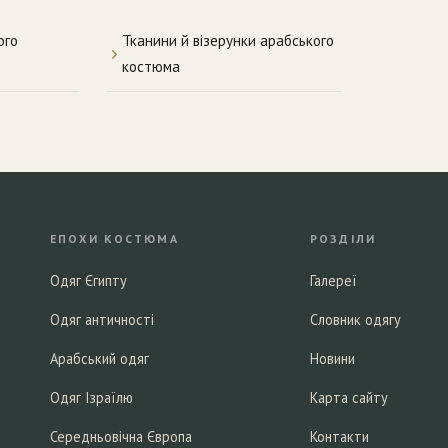
ого
Тканини й візерунки арабського
костюма
ЕПОХИ КОСТЮМА
РОЗДІЛИ
Одяг Єгипту
Галереї
Одяг античності
Словник одягу
Арабський одяг
Новини
Одяг Ізраїлю
Карта сайту
Середньовічна Європа
Контакти