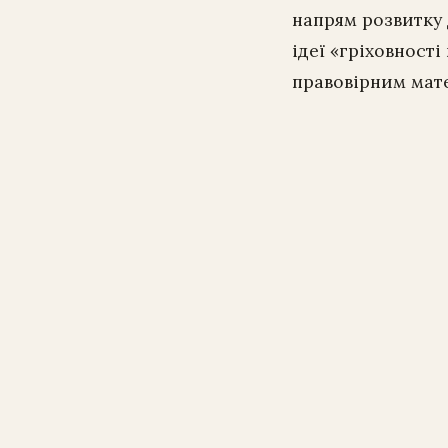
напрям розвитку 
ідеї «гріховності
правовірним мате