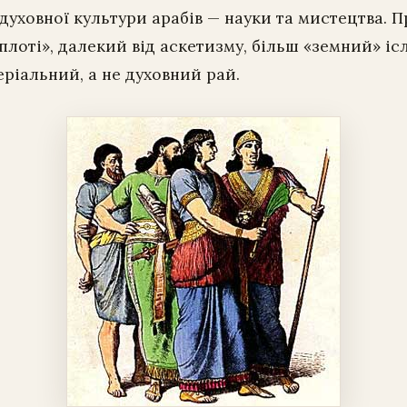
духовної культури арабів — науки та мистецтва. 
 плоті», далекий від аскетизму, більш «земний» іс
ріальний, а не духовний рай.