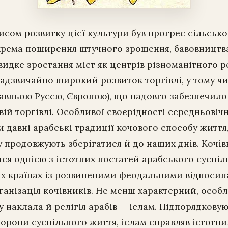
сом розвитку цієї культури був прогрес сільськ
крема поширення штучного зрошення, бавовництв
видке зростання міст як центрів різноманітного 
адзвичайно широкий розвиток торгівлі, у тому чи
Давньою Руссю, Європою), що надовго забезпечило
овій торгівлі. Особливої своєрідності середньовіч
 давні арабські традиції кочового способу життя, 
 продовжують зберігатися й до наших днів. Кочі
я однією з істотних постатей арабського суспіл
их країнах із розвиненими феодальними відносин
анізація кочівників. Не менш характерний, особ
у наклала й релігія арабів — іслам. Підпорядковую
торони суспільного життя, іслам справляв істотни