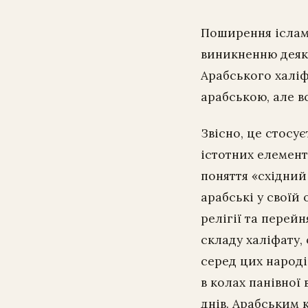
Поширення ісламу
виникненню деяки
Арабського халіф
арабською, але в
Звісно, це стосує
істотних елемент
поняття «східний
арабські у своїй
релігії та перей
складу халіфату, 
серед цих народі
в колах панівної 
днів. Арабським 