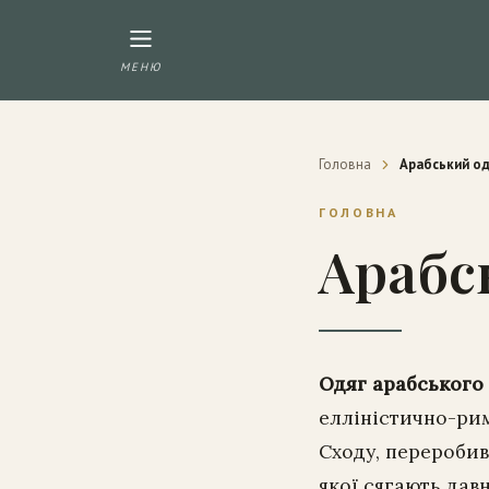
МЕНЮ
Головна
Арабський од
ГОЛОВНА
Арабс
Одяг арабського
елліністично-рим
Сходу, переробив
якої сягають давн