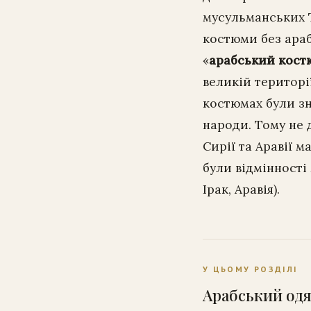
мусульманських Т
костюми без араб
«
арабський кост
великій території
костюмах були зн
народи. Тому не 
Сирії та Аравії 
були відмінності 
Ірак, Аравія).
У ЦЬОМУ РОЗДІЛІ
Арабський одя