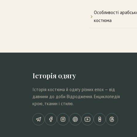
Особливості арабськ
костюма
Історія одягу
Історія костюма й одягу різних епох — від
давнини до доби Відродження. Енциклопедія
крою, тканин і стилю.