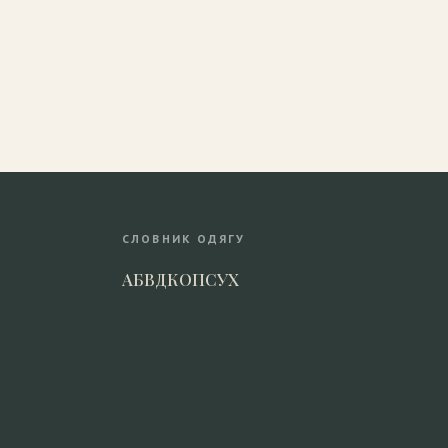
СЛОВНИК ОДЯГУ
А
Б
В
Д
К
О
П
С
У
Х