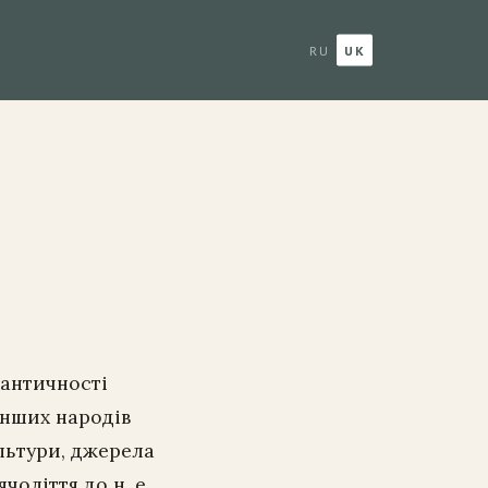
RU
UK
 античності
інших народів
льтури, джерела
оліття до н. е.,