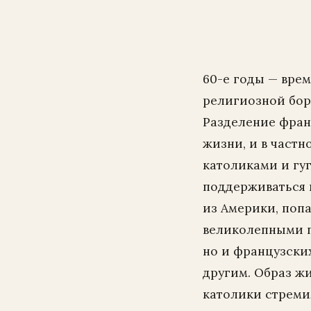
60-е годы — вре
религиозной бор
Разделение фран
жизни, и в част
католиками и гу
поддерживаться 
из Америки, попа
великолепными п
но и французски
другим. Образ ж
католики стреми