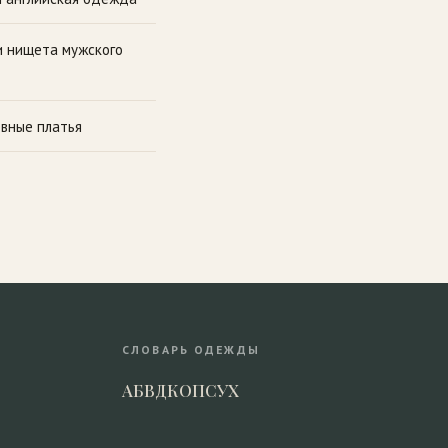
и нищета мужского
вные платья
СЛОВАРЬ ОДЕЖДЫ
А
Б
В
Д
К
О
П
С
У
Х