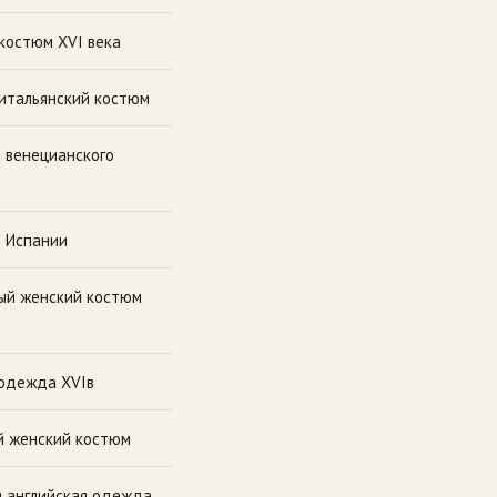
костюм XVI века
итальянский костюм
 венецианского
 Испании
ый женский костюм
одежда XVIв
 женский костюм
 английская одежда