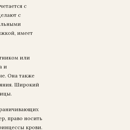
четается с
делают с
ольными
яжкой, имеет
отником или
а и
е. Она также
еяния. Широкий
лицы.
ограничивающих
ер, право носить
ринцессы крови.