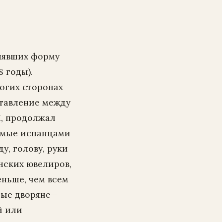
инявших форму
 годы).
огих сторонах
ставление между
I, продолжал
имые испанцами
у, голову, руки
нских ювелиров,
ньше, чем всем
ные дворяне—
й или