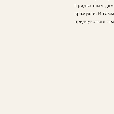
Придворным дама
крамуази. И гам
предчувствии тра