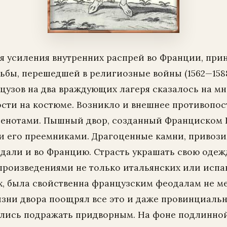
мя усиления внутренних распрей во Франции, пр
ьбы, перешедшей в религиозные войны (1562—1588
цузов на два враждующих лагеря сказалось на мн
ности на костюме. Возникло и внешнее противопо
генотами. Пышный двор, созданный Франциском 
и его преемниками. Драгоценные камни, привоз
дали и во Францию. Страсть украшать свою одежд
роизведениями не только итальянских или испа
х, была свойственна французским феодалам не ме
изни двора поощрял все это и даже провинциаль
лись подражать придворным. На фоне подлинно