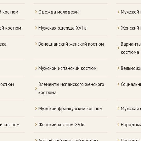
й костюм
Одежда молодежи
Мужской 
ой костюм
Мужская одежда XVI в
Женский 
ека
Венецианский женский костюм
Варианты
костюма
Мужской испанский костюм
Вельможи
костюм
Элементы испанского женского
Социальн
костюма
Мужской французский костюм
Мужская 
й костюм
Женский костюм XVIв
Народный
Английский мужской костюм
Парадная