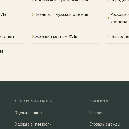
VIв
Ткани для мужской одежды
Роскошь 
костюма
 костюм
Женский костюм XVIв
Повседне
ев
ЭПОХИ КОСТЮМА
РАЗДЕЛЫ
Одежда Египта
Галереи
Одежда античности
Словарь одежды