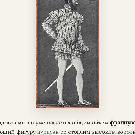
годов заметно уменьшается общий объем
французс
ающий фигуру
пурпуэн
со стоячим высоким воротн