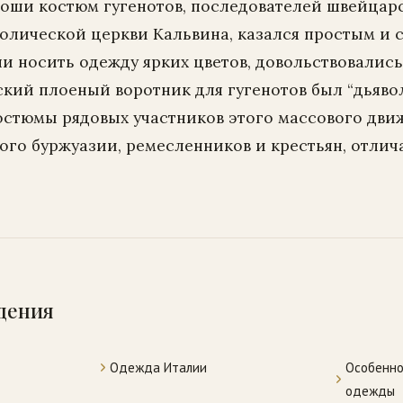
оши костюм гугенотов, последователей швейцар
олической церкви Кальвина, казался простым и 
ли носить одежду ярких цветов, довольствовалис
ский плоеный воротник для гугенотов был “дьяво
остюмы рядовых участников этого массового дви
ого буржуазии, ремесленников и крестьян, отли
дения
Одежда Италии
Особенно
одежды