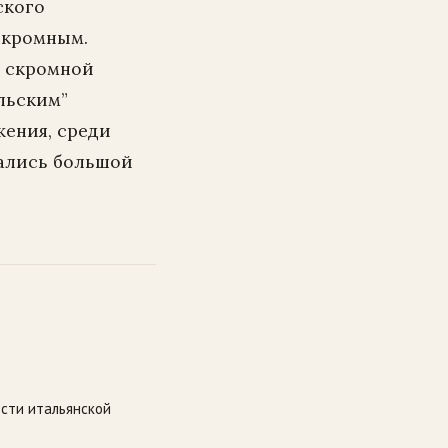
ского
скромным.
ь скромной
льским”
жения, среди
чались большой
сти итальянской