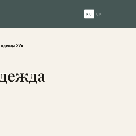
RU
UK
 одежда XVв
одежда