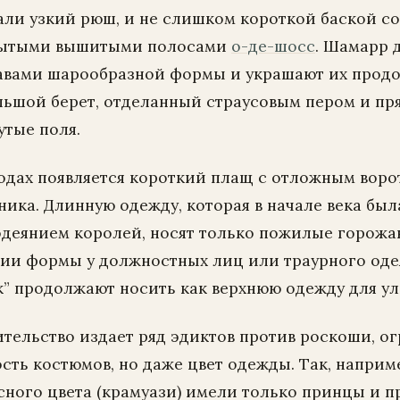
али узкий рюш, и не слишком короткой баской со
рытыми вышитыми полосами
о-де-шосс
. Шамарр 
авами шарообразной формы и украшают их прод
льшой берет, отделанный страусовым пером и пр
утые поля.
 годах появляется короткий плащ с отложным вор
ника. Длинную одежду, которая в начале века был
деянием королей, носят только пожилые горожан
ии формы у должностных лиц или траурного од
к” продолжают носить как верхнюю одежду для у
вительство издает ряд эдиктов против роскоши, 
сть костюмов, но даже цвет одежды. Так, наприм
сного цвета (крамуази) имели только принцы и п